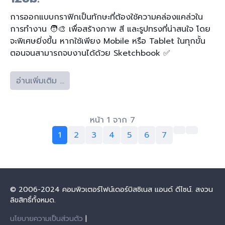
การออกแบบกราฟิกเป็นทักษะที่ต้องใช้ความคล่องแคล่วใน
การทำงาน 🧑‍🎨 เพื่อสร้างภาพ สี และรูปทรงที่น่าสนใจ โดย
จะพิเศษยิ่งขึ้น หากใช้เพียง Mobile หรือ Tablet ในทุกขั้น
ตอนจนสามารถจบงานได้ด้วย Sketchbook ✅
อ่านเพิ่มเติม …
หน้า 1 จาก 7
1
2
3
4
5
6
7
© 2006-2024 คอมพิวเตอร์ไฟน์เดอร์บิสซิเนส แอนด์ ดีไซน์. สงวน
ลิขสิทธิ์ทั้งหมด.
นโยบายความเป็นส่วนตัว
|