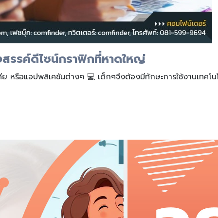
างสรรค์ดีไซน์กราฟิกที่หาดใหญ่
มีเดีย หรือแอปพลิเคชันต่างๆ 💻 เด็กๆจึงต้องมีทักษะการใช้งานเทคโน