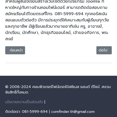
สำหรับผู้สนใจเรียนสร้างเว็บไซต์ด้วยโปรแกรม Joomla ที่
หาดใหญ่กับทางร้านคอมไฟน์เดอร์ สามารถติดต่อสอบถาม
สมัครเรียนได้โดยตรงที่โทร. 081-5999-694 ทุกคอร์สเน้น
สอนแบบตัวต่อตัว มีการประยุกต์ให้เหมาะสมกับผู้เรียนทุกวัย
และทุกอาชีพ มีผู้เรียนแล้วมากมายอาทิเช่น ครู, อาจารย์,
นักเรียน, นักศึกษา, นักธุรกิจออนไลน์, เจ้าของกิจการ, พระ
สงฆ์
เนื้อหาก่อนหน้า: Joomla Coffee Shop ภาพคอร์สสร้างเว็บไซต์ที่หาดให
เนื้อหาถัด
ก่อนหน้า
ต่อไป
© 2006-2024 คอมพิวเตอร์ไฟน์เดอร์บิสซิเนส แอนด์ ดีไซน์. สงวน
ลิขสิทธิ์ทั้งหมด.
นโยบายความเป็นส่วนตัว
|
ติดต่อเรา: 081-5999-694 | comfinder.th@gmail.com