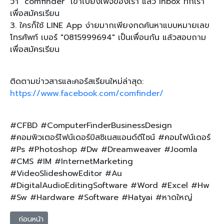
ว่า "comfinder" เข้าไปยังเพจของเรา แล้ว Inbox ทักเรา
เพื่อสมัครเรียน
3. ใครก็ใช้ LINE App ง่ายมากเพียงกดค้นหาแบบหมายเลข
โทรศัพท์ เบอร์ "0815999694" เป็นเพื่อนกัน แล้วสอบถาม
เพื่อสมัครเรียน
ติดตามข่าวสารและคอร์สเรียนใหม่ล่าสุด:
https://www.facebook.com/comfinder/
#CFBD #ComputerFinderBusinessDesign
#คอมพิวเตอร์ไฟน์เดอร์บิสซิเนสแอนด์ดีไซน์ #คอมไฟน์เดอร์
#Ps #Photoshop #Dw #Dreamweaver #Joomla
#CMS #IM #InternetMarketing
#VideoSlideshowEditor #Au
#DigitalAudioEditingSoftware #Word #Excel #Hw
#Sw #Hardware #Software #Hatyai #หาดใหญ่
เนื้อหาก่อนหน้า: 👩‍🎨สุดพิเศษคอร์สเรียนออกแบบ ด้วยโฟโตชอป ของ
ก่อนหน้า