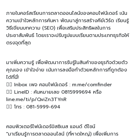
ภายในคอร์สเรียนการตลาดออนไลน์ของคอมไฟน์เดอร์ เน้น
ความเข้าใจหลักการค้นหา พัฒนาสู่การสร้างคีย์เวิร์ด เรียนรู้
วิธีเขียนบทความ (SEO) เพื่อเสริมประสิทธิผลในการ
ประชาสัมพันธ์ โดยเราจะปรับรูปแบบเรียนตามประเภทธุรกิจให้
ตรงจุดที่สุด
มาเพิ่มความรู้ เพื่อพัฒนาการรับรู้ในสินค้าของธุรกิจด้วยตัว
คุณเอง เข้าใจง่าย เน้นการลงมือทำด้วยหลักการที่ถูกต้อง
ได้ที่นี่!
💁‍♀️ Inbox เพจ คอมไฟน์เดอร์ : m.me/comfinder
🙋‍♀️ LineID : ค้นหมายเลข 0815999694 หรือ
line.me/ti/p/QviZn3TYnR
🙇‍♀️ โทร : 081-5999-694
คอมพิวเตอร์ไฟน์เดอร์บิสซิเนส แอนด์ ดีไซน์
"มาเรียนรู้การตลาดออนไลน์ (ที่หาดใหญ่) เพื่อเพิ่มการ