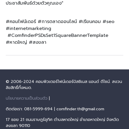
ประชาสัมพันธ์ด้วยตัวคุณเอง"
#คอมไฟน์เดอร์ #การตลาดออนไลน์ #เรียนคอม #seo
#internetmarketing
#ComfinderPSDsSet1SquareBannerTemplate
#หาดใหญ่ #สงขลา
© 2006-2024 คอมพิวเตอร์ไฟน์เดอร์บิสซิเนส แอนด์ ดีไซน์. สงวน
ลิขสิทธิ์ทั้งหมด.
นโยบายความเป็นส่วนตัว
|
ติดต่อเรา: 081-5999-694 | comfinder.th@gmail.com
17 ซอย 21 ถนนราษฎร์อุทิศ ตำบลหาดใหญ่ อำเภอหาดใหญ่ จังหวัด
สงขลา 90110