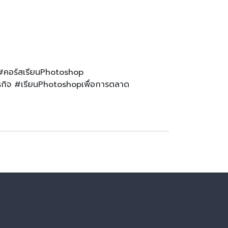
#คอร์สเรียนPhotoshop
รกิจ #เรียนPhotoshopเพื่อการตลาด