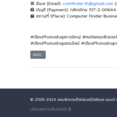
🟥 อีเมล (Email):
comfinder.th@gmail.com
(
🏦 บัญชี (Payment): กสิกรไทย 517-2-00644
🏫 สถานที่ (Place): Computer Finder Busin
#เรียนPhotoshopหาดใหญ่ #คอร์สคอมพิวเตอร
#เรียนPhotoshopออนไลน์ #เรียนPhotoshopกั
เนื้อหาถัดไป: เปลี่ยนไอเดียเสื้อผ้าเป็นผลงานกราฟิก?
ต่อไป
© 2006-2024 คอมพิวเตอร์ไฟน์เดอร์บิสซิเนส แอนด์ ดีไ
นโยบายความเป็นส่วนตัว
|