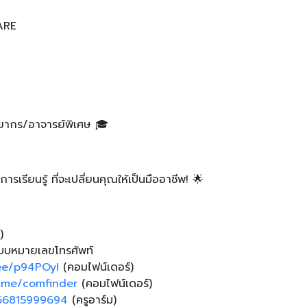
ARE
ิทยากร/อาจารย์พิเศษ 🎓
รเรียนรู้ ที่จะเปลี่ยนคุณให้เป็นมืออาชีพ! 🌟
)
แบบหมายเลขโทรศัพท์
.ee/p94POyI
(คอมไฟน์เดอร์)
.me/comfinder
(คอมไฟน์เดอร์)
+66815999694
(ครูอาร์ม)