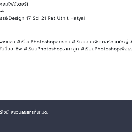
คอมไฟน์เดอร์)
-4
ess&Design 17 Soi 21 Rat Uthit Hatyai
์สงขลา #เรียนPhotoshopสงขลา #เรียนคอมพิวเตอร์หาดใหญ่ 
บมืออาชีพ #เรียนPhotoshopราคาถูก #เรียนPhotoshopเพื่อธุ
ซน์. สงวนลิขสิทธิ์ทั้งหมด.