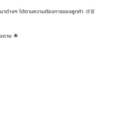
ษณาต่างๆ ได้ตามความต้องการของลูกค้า 🎨👗
ายดาย 🌟